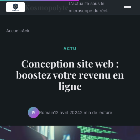
L'actualité sous le
Kosmopolyte
microscope du réel.
Accueil
›
Actu
ACTU
Conception site web :
boostez votre revenu en
ligne
Romain
12 avril 2024
2 min de lecture
R